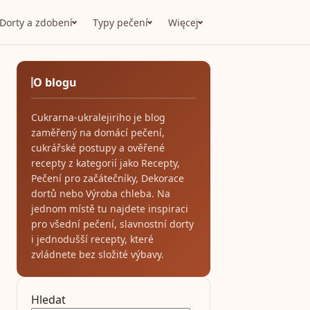
Dorty a zdobení
Typy pečení
Więcej
O blogu
Cukrarna-ukralejiriho je blog
zaměřený na domácí pečení,
cukrářské postupy a ověřené
recepty z kategorií jako Recepty,
Pečení pro začátečníky, Dekorace
dortů nebo Výroba chleba. Na
jednom místě tu najdete inspiraci
pro všední pečení, slavnostní dorty
i jednodušší recepty, které
zvládnete bez složité výbavy.
Hledat