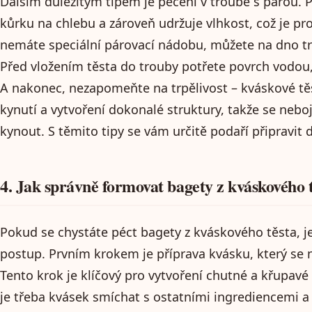
Dalším důležitým tipem je pečení v troubě s párou.
kůrku na chlebu a zároveň udržuje vlhkost, což je pr
nemáte speciální párovací nádobu, můžete na dno tr
Před vložením těsta do trouby potřete povrch vodou, 
A nakonec, nezapomeňte na trpělivost – kváskové tě
kynutí a vytvoření dokonalé struktury, takže se nebo
kynout. S těmito tipy se vám určitě podaří připravit
4. Jak správně formovat bagety z kváskového 
Pokud se chystáte péct bagety z kváskového těsta, j
postup. Prvním krokem je příprava kvásku, který se 
Tento krok je klíčový pro vytvoření chutné a křupavé
je třeba kvásek smíchat s ostatními ingrediencemi a 