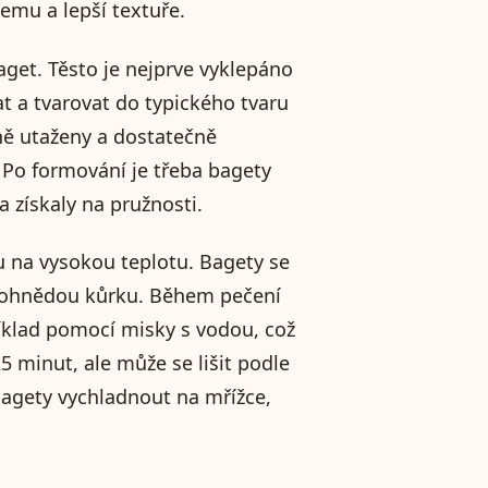
emu a lepší textuře.
get. Těsto je nejprve vyklepáno
at a tvarovat do typického tvaru
vně utaženy a dostatečně
 Po formování je třeba bagety
a získaly na pružnosti.
 na vysokou teplotu. Bagety se
latohnědou kůrku. Během pečení
říklad pomocí misky s vodou, což
25 minut, ale může se lišit podle
bagety vychladnout na mřížce,