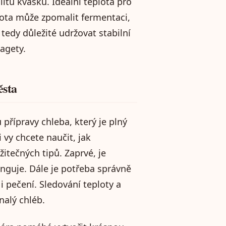
itu kvásku. Ideální teplota pro
plota může zpomalit fermentaci,
 tedy důležité udržovat stabilní
agety.
ěsta
přípravy chleba, který je plný
vy chcete naučit, jak
tečných tipů. Zaprvé, je
funguje. Dále je potřeba správně
i pečení. Sledování teploty a
nalý chléb.