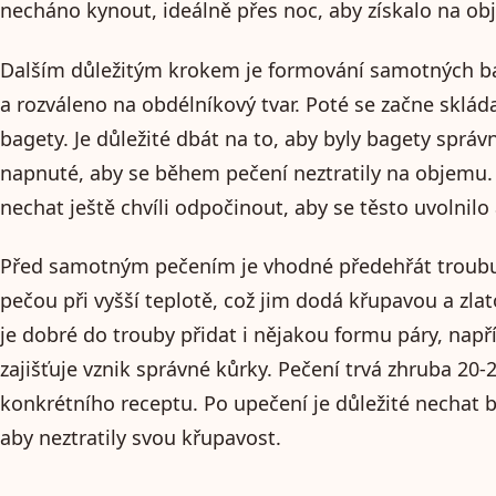
necháno kynout, ideálně přes noc, aby získalo na obj
Dalším důležitým krokem je formování samotných ba
a rozváleno na obdélníkový tvar. Poté se začne sklád
bagety. Je důležité dbát na to, aby byly bagety sprá
napnuté, aby se během pečení neztratily na objemu.
nechat ještě chvíli odpočinout, aby se těsto uvolnilo 
Před samotným pečením je vhodné předehřát troubu
pečou při vyšší teplotě, což jim dodá křupavou a z
je dobré do trouby přidat i nějakou formu páry, nap
zajišťuje vznik správné kůrky. Pečení trvá zhruba 20-
konkrétního receptu. Po upečení je důležité nechat 
aby neztratily svou křupavost.