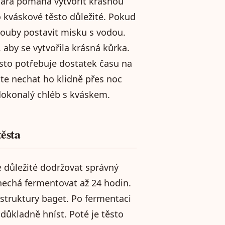
 Pára pomáhá vytvořit krásnou
o kváskové těsto důležité. Pokud
ouby postavit misku s vodou.
aby se vytvořila krásná kůrka.
sto potřebuje dostatek času na
jte nechat ho klidně přes noc
 dokonalý chléb s kváskem.
těsta
e důležité dodržovat správný
nechá fermentovat až 24 hodin.
 struktury baget. Po fermentaci
důkladně hníst. Poté je těsto