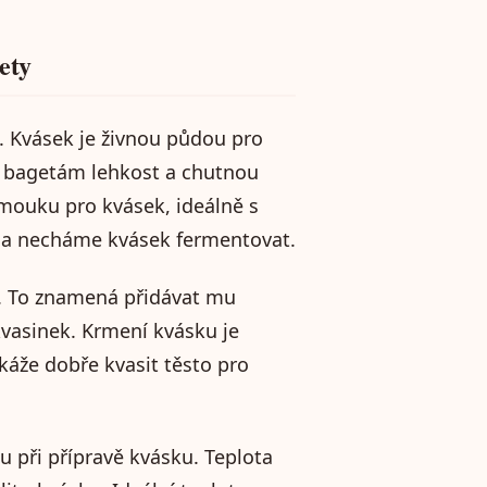
ety
. Kvásek je živnou půdou pro
jí bagetám lehkost a chutnou
 mouku pro kvásek, ideálně s
a necháme kvásek fermentovat.
k. To znamená přidávat mu
kvasinek. Krmení kvásku je
okáže dobře kvasit těsto pro
u při přípravě kvásku. Teplota