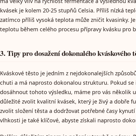
má velký vliv na rychlost fermentace a výslednou kval
kvásek je kolem 20-25 stupňů Celsia. Příliš nízká te
zatímco příliš vysoká teplota může zničit kvasinky. Je
teplotu během celého procesu přípravy kvásku pro b
3. Tipy pro dosažení dokonalého kváskového t
Kváskové těsto je jedním z nejdokonalejších způsobů 
chuti a má naprosto dokonalou strukturu. Pokud se i 
dosáhnout tohoto výsledku, máme pro vás několik uži
důležité zvolit kvalitní kvásek, který je živý a dobře 
zvolit složení těsta a dodržovat potřebné časy kynutí 
vlhkosti je také klíčové, abyste získali naprosto doko