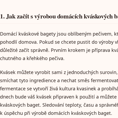
1. Jak začít s výrobou domácích kváskových b
Domácí kváskové bagety jsou oblíbeným pečivem, kte
pohodlí domova. Pokud se chcete pustit do výroby vl
důležité začít správně. Prvním krokem je příprava kv
chutného a křehkého pečiva.
Kvásek můžete vyrobit sami z jednoduchých surovin, 
smíchat tyto ingredience a nechat směs fermentovat
fermentace se vytvoří živá kultura kvasinek a probíh
dnech bude váš kvásek připraven k použití a můžete 
kváskových baget. Sledování teploty, času a správné
k úspěchu při výrobě domácích kváskových baget.