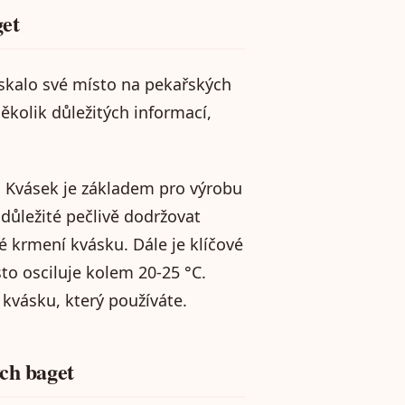
get
ískalo své místo na pekařských
několik důležitých informací,
u. Kvásek je základem pro výrobu
důležité pečlivě dodržovat
é krmení kvásku. Dále je klíčové
to osciluje kolem 20-25 °C.
 kvásku, který používáte.
ých baget