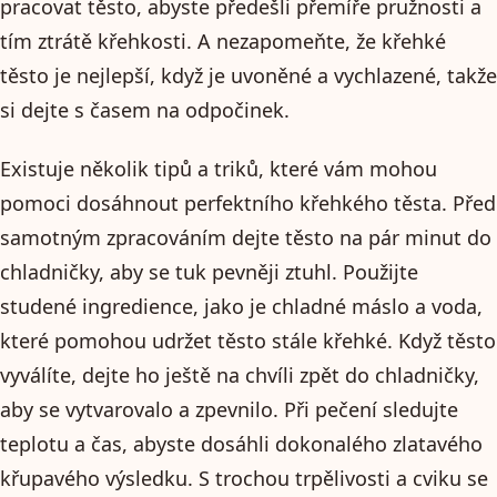
pracovat těsto, abyste předešli přemíře pružnosti a
tím ztrátě křehkosti. A nezapomeňte, že křehké
těsto je nejlepší, když je uvoněné a vychlazené, takže
si dejte s časem na odpočinek.
Existuje několik tipů a triků, které vám mohou
pomoci dosáhnout perfektního křehkého těsta. Před
samotným zpracováním dejte těsto na pár minut do
chladničky, aby se tuk pevněji ztuhl. Použijte
studené ingredience, jako je chladné máslo a voda,
které pomohou udržet těsto stále křehké. Když těsto
vyválíte, dejte ho ještě na chvíli zpět do chladničky,
aby se vytvarovalo a zpevnilo. Při pečení sledujte
teplotu a čas, abyste dosáhli dokonalého zlatavého
křupavého výsledku. S trochou trpělivosti a cviku se