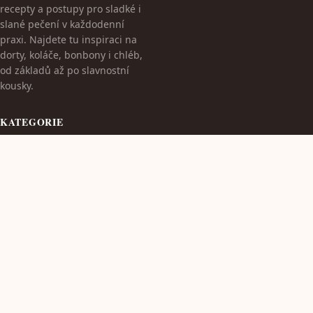
recepty a postupy pro sladké i
slané pečení v každodenní
praxi. Najdete tu inspiraci na
dorty, koláče, bonbony i chléb,
od základů až po slavnostní
kousky.
KATEGORIE
Dekorace dortů
Pečení a zdraví
Pečení pro svátky
Pečení pro začátečníky
TÉMATA
Pečení pro zvláštní příležitosti
Pečení s dětmi