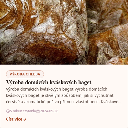
VÝROBA CHLEBA
Výroba domácích kváskových baget
Výroba domácích kváskových baget Výroba domácích
kváskových baget je skvělým způsobem, jak si vychutnat
čerstvé a aromatické pečivo přímo z vlastní pece. Kváskové
bagety…
5 minut czytania
2024-05-26
Číst více