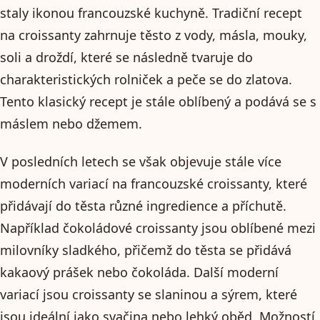
staly ikonou francouzské kuchyně. Tradiční recept
na croissanty zahrnuje těsto z vody, másla, mouky,
soli a droždí, které se následně tvaruje do
charakteristických rolniček a peče se do zlatova.
Tento klasický recept je stále oblíbený a podává se s
máslem nebo džemem.
V posledních letech se však objevuje stále více
moderních variací na francouzské croissanty, které
přidávají do těsta různé ingredience a příchutě.
Například čokoládové croissanty jsou oblíbené mezi
milovníky sladkého, přičemž do těsta se přidává
kakaový prášek nebo čokoláda. Další moderní
variací jsou croissanty se slaninou a sýrem, které
jsou ideální jako svačina nebo lehký oběd. Možností