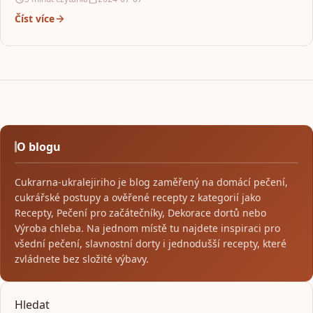
Číst více
O blogu
Cukrarna-ukralejiriho je blog zaměřený na domácí pečení,
cukrářské postupy a ověřené recepty z kategorií jako
Recepty, Pečení pro začátečníky, Dekorace dortů nebo
Výroba chleba. Na jednom místě tu najdete inspiraci pro
všední pečení, slavnostní dorty i jednodušší recepty, které
zvládnete bez složité výbavy.
Hledat