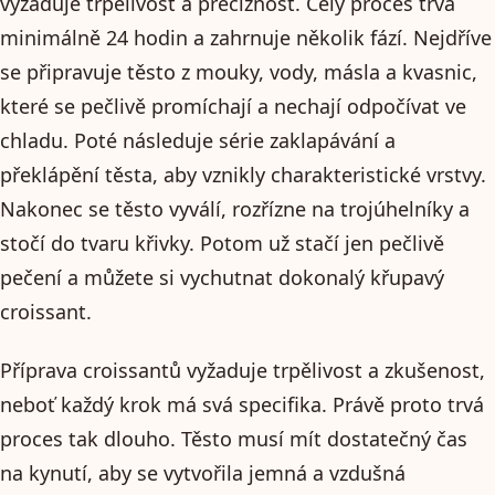
vyžaduje trpělivost a preciznost. Celý proces trvá
minimálně 24 hodin a zahrnuje několik fází. Nejdříve
se připravuje těsto z mouky, vody, másla a kvasnic,
které se pečlivě promíchají a nechají odpočívat ve
chladu. Poté následuje série zaklapávání a
překlápění těsta, aby vznikly charakteristické vrstvy.
Nakonec se těsto vyválí, rozřízne na trojúhelníky a
stočí do tvaru křivky. Potom už stačí jen pečlivě
pečení a můžete si vychutnat dokonalý křupavý
croissant.
Příprava croissantů vyžaduje trpělivost a zkušenost,
neboť každý krok má svá specifika. Právě proto trvá
proces tak dlouho. Těsto musí mít dostatečný čas
na kynutí, aby se vytvořila jemná a vzdušná