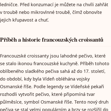
ledničce. Před konzumací je můžete na chvíli zahřát
v troubě nebo mikrovlnné troubě, čímž obnovíte
jejich křupavost a chuť.
Příběh a historie francouzských croissantů
Francouzské croissanty jsou lahodné pečivo, které
se stalo ikonou francouzské kuchyně. Příběh tohoto
oblíbeného sladkého pečiva sahá až do 17. století,
do období, kdy byla Vídeň obléhána vojsky
Osmanské říše. Podle legendy se Vídeňské pekaři
rozhodli vytvořit pečivo, které připomíná tvar
půlměsíce, symbol Osmanské říše. Tento nový druh
pečiva se stal velmi populárním a brzy se rozšířil do