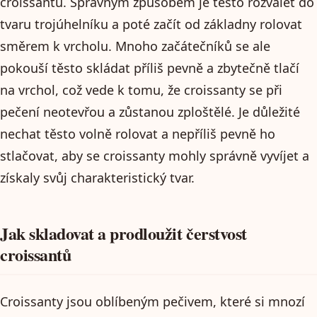
croissantů. Správným způsobem je těsto rozválet do
tvaru trojúhelníku a poté začít od základny rolovat
směrem k vrcholu. Mnoho začátečníků se ale
pokouší těsto skládat příliš pevně a zbytečně tlačí
na vrchol, což vede k tomu, že croissanty se při
pečení neotevřou a zůstanou zploštělé. Je důležité
nechat těsto volně rolovat a nepříliš pevně ho
stlačovat, aby se croissanty mohly správně vyvíjet a
získaly svůj charakteristický tvar.
Jak skladovat a prodloužit čerstvost
croissantů
Croissanty jsou oblíbeným pečivem, které si mnozí