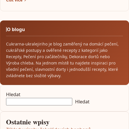
O blogu
Cukrarna-ukralejiriho je blog zaměřený na domácí pečení,
cukrářské postupy a ověřené recepty z kategorií jako
Recepty, Pečení pro začátečníky, Dekorace dortů nebo
Výroba chleba. Na jednom místě tu najdete inspiraci pro
všední pečení, slavnostní dorty i jednodušší recepty, které
zvládnete bez složité výbavy.
Hledat
Hledat
Ostatnie wpisy