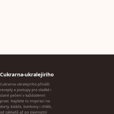
Cukrarna-ukralejiriho
Cukrarna-ukralejiriho přináší
recepty a postupy pro sladké i
slané pečení v každodenní
praxi. Najdete tu inspiraci na
dorty, koláče, bonbony i chléb,
od základů až po slavnostní