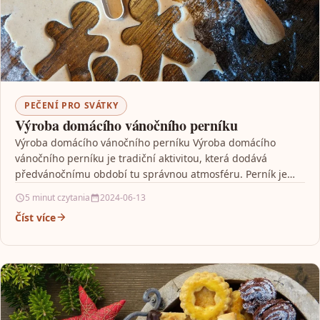
PEČENÍ PRO SVÁTKY
Výroba domácího vánočního perníku
Výroba domácího vánočního perníku Výroba domácího
vánočního perníku je tradiční aktivitou, která dodává
předvánočnímu období tu správnou atmosféru. Perník je
sladký, kořeněný a vonný…
5 minut czytania
2024-06-13
Číst více