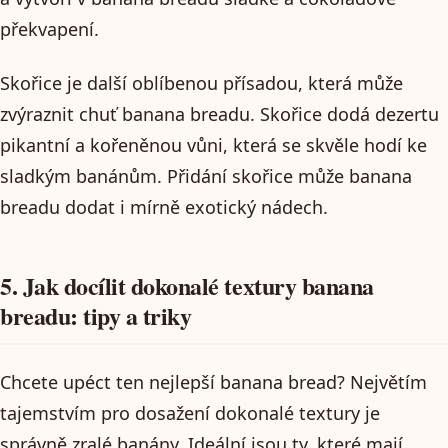
překvapení.
Skořice je další oblíbenou přísadou, která může
zvýraznit chuť banana breadu. Skořice dodá dezertu
pikantní a kořeněnou vůni, která se skvěle hodí ke
sladkým banánům. Přidání skořice může banana
breadu dodat i mírně exotický nádech.
5. Jak docílit dokonalé textury banana
breadu: tipy a triky
Chcete upéct ten nejlepší banana bread? Největím
tajemstvím pro dosažení dokonalé textury je
správně zralé banány. Ideální jsou ty, které mají