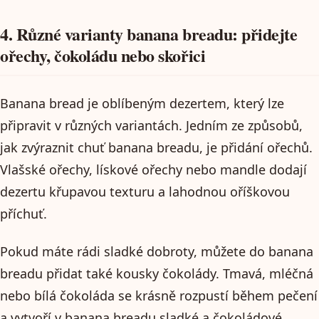
4. Různé varianty banana breadu: přidejte
ořechy, čokoládu nebo skořici
Banana bread je oblíbeným dezertem, který lze
připravit v různých variantách. Jedním ze způsobů,
jak zvýraznit chuť banana breadu, je přidání ořechů.
Vlašské ořechy, lískové ořechy nebo mandle dodají
dezertu křupavou texturu a lahodnou oříškovou
příchuť.
Pokud máte rádi sladké dobroty, můžete do banana
breadu přidat také kousky čokolády. Tmavá, mléčná
nebo bílá čokoláda se krásně rozpustí během pečení
a vytvoří v banana breadu sladké a čokoládové