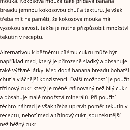
mouka. Kokosová mouka také přidává banana
breadu jemnou kokosovou chuť a texturu. Je však
třeba mít na paměti, že kokosová mouka má
vysokou savost, takže je nutné přizpůsobit množství
tekutin v receptu.
Alternativou k běžnému bílému cukru může být
například med, který je přirozeně sladký a obsahuje
také výživné látky. Med dodá banana breadu bohatší
chuť a vláčnější konzistenci. Další možností je použít
třtinový cukr, který je méně rafinovaný než bílý cukr
a obsahuje malé množství minerálů. Při použití
těchto náhrad je však třeba upravit poměr tekutin v
receptu, neboť med a třtinový cukr jsou tekutější
než běžný cukr.