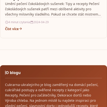
Umění pečení čokoládových sušenek: Tipy a recepty Pečení
čokoládových sušenek patří mezi oblíbené aktivity pro
všechny milovníky sladkého. Pokud se chcete stát mistrem
v…
4 minut czytania
2024-04-29
Číst více
O blogu
Cukrarna-ukralejiriho je blog zaměřený na domácí pečení,
cukrářské postupy a ověřené recepty z kategorií jako
Recepty, Pečení pro začátečníky, Dekorace dortů nebo
Výroba chleba. Na jednom místě tu najdete inspiraci pro
všední pečení, slavnostní dorty i jednodušší recepty, které