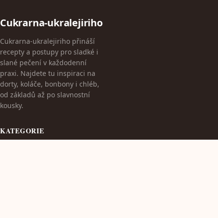
Cukrarna-ukralejiriho
Cukrarna-ukralejiriho přináší
recepty a postupy pro sladké i
slané pečení v každodenní
praxi. Najdete tu inspiraci na
dorty, koláče, bonbony i chléb,
od základů až po slavnostní
kousky.
KATEGORIE
Dekorace dortů
Pečení a zdraví
Pečení pro svátky
Pečení pro začátečníky