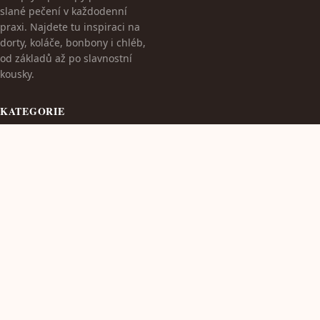
slané pečení v každodenní
praxi. Najdete tu inspiraci na
dorty, koláče, bonbony i chléb,
od základů až po slavnostní
kousky.
KATEGORIE
Dekorace dortů
Pečení a zdraví
Pečení pro svátky
Pečení pro začátečníky
TÉMATA
Pečení pro zvláštní příležitosti
Pečení s dětmi