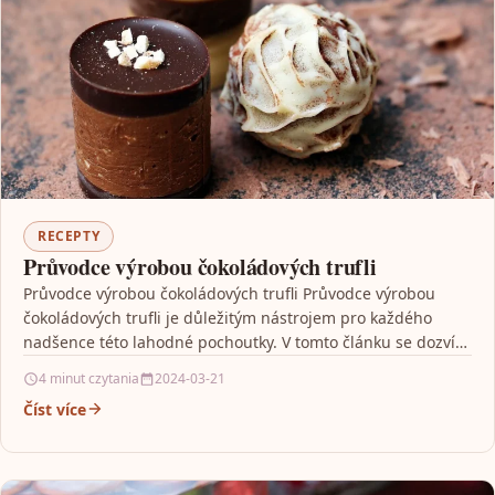
RECEPTY
Průvodce výrobou čokoládových trufli
Průvodce výrobou čokoládových trufli Průvodce výrobou
čokoládových trufli je důležitým nástrojem pro každého
nadšence této lahodné pochoutky. V tomto článku se dozvíte
všechny potřebné…
4 minut czytania
2024-03-21
Číst více