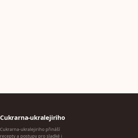
Cukrarna-ukralejiriho
Cukrarna-ukralejiriho přináší
recepty a postupy pro sladké i