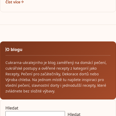
Číst více
O blogu
Cukrarna-ukralejiriho je blog zaměřený na domácí pečení,
cukrářské postupy a ověřené recepty z kategorií jako
Recepty, Pečení pro začátečníky, Dekorace dortů nebo
Výroba chleba. Na jednom místě tu najdete inspiraci pro
všední pečení, slavnostní dorty i jednodušší recepty, které
zvládnete bez složité výbavy.
Hledat
Hledat