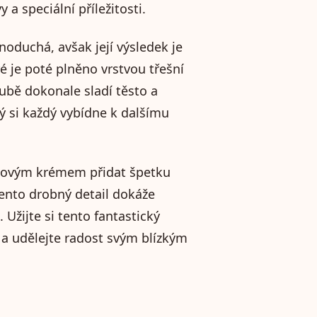
 a speciální příležitosti.
oduchá, avšak její výsledek je
é je poté plněno vrstvou třešní
bě dokonale sladí těsto a
rý si každý vybídne k dalšímu
ádovým krémem přidat špetku
ento drobný detail dokáže
 Užijte si tento fantastický
 a udělejte radost svým blízkým