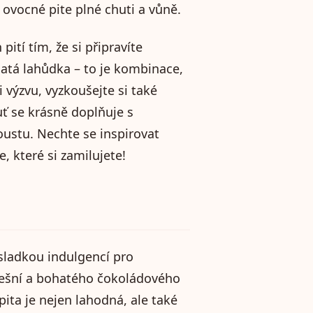
í ovocné pite plné chuti a vůně.
tí tím, že si připravíte
natá lahůdka – to je kombinace,
výzvu, vyzkoušejte si také
ť se krásně doplňuje s
ustu. Nechte se inspirovat
, které si zamilujete!
ladkou indulgencí pro
řešní a bohatého čokoládového
pita je nejen lahodná, ale také