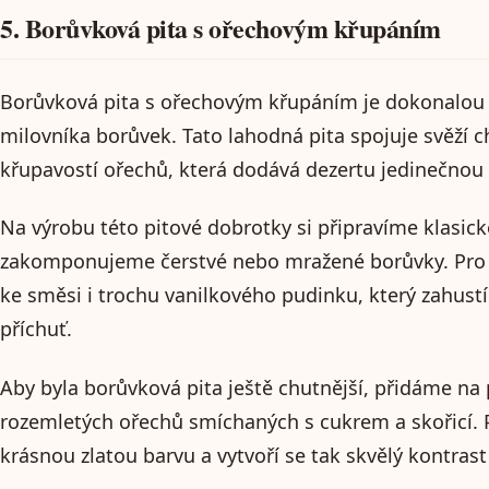
5. Borůvková pita s ořechovým křupáním
Borůvková pita s ořechovým křupáním je dokonalou
milovníka borůvek. Tato lahodná pita spojuje svěží c
křupavostí ořechů, která dodává dezertu jedinečnou 
Na výrobu této pitové dobrotky si připravíme klasick
zakomponujeme čerstvé nebo mražené borůvky. Pro 
ke směsi i trochu vanilkového pudinku, který zahust
příchuť.
Aby byla borůvková pita ještě chutnější, přidáme na
rozemletých ořechů smíchaných s cukrem a skořicí. P
krásnou zlatou barvu a vytvoří se tak skvělý kontrast