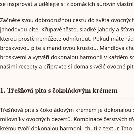
se inspirovat a udělejte si z domácích surovin vlastn
Začněte svou dobrodružnou cestu do světa ovocných pi
jahodovou pite. Křupavé těsto, sladké jahody a šťav
kterou prostě nemůžete odmítnout. Pokud máte rádi 
broskvovou pite s mandlovou krustou. Mandlová chu
broskvemi a vytváří dokonalou harmonii v každém so
našimi recepty a připravte si doma skvělé ovocné pite
1. Třešňová pita s čokoládovým krémem
Třešňová pita s čokoládovým krémem je dokonalou s
milovníky ovocných dezertů. Kombinace čerstvých t
krému tvoří dokonalou harmonii chutí a textur. Tato 