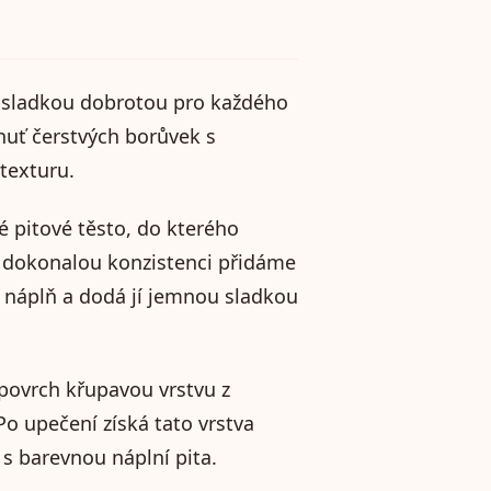
 sladkou dobrotou pro každého
huť čerstvých borůvek s
texturu.
é pitové těsto, do kterého
dokonalou konzistenci přidáme
í náplň a dodá jí jemnou sladkou
 povrch křupavou vrstvu z
o upečení získá tato vrstva
 s barevnou náplní pita.