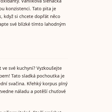
ioxidanty. Vanilková šlehačka
konzistenci. Tato pita je
k, když si chcete dopřát něco
vapte své blízké tímto lahodným
t ve své kuchyni? Vyzkoušejte
pem! Tato sladká pochoutka je
ední svačina. Křehký korpus plný
vedne náladu a potěší chuťové