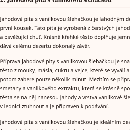
Jahodová pita s vanilkovou šlehačkou je lahodným de
první kousek. Tato pita je vyrobená z čerstvých jaho
a osvěžující chuť. Krásně křehké těsto doplňuje jemn
dává celému dezertu dokonalý závěr.
Příprava jahodové pity s vanilkovou šlehačkou je sna
těsto z mouky, másla, cukru a vejce, které se vyválí a
potom zabere pouze několik minut. Mezitím se připra
smetany a vanilkového extraktu, která se krásně spo
těsta se na něj nanesou jahody a vrstva vanilkové šl
v lednici ztuhnout a je připraven k podávání.
Jahodová pita s vanilkovou šlehačkou je ideálním dez