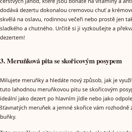
čerstvých jahod, které jsou bohaté na vitamíny a ant
dodává dezertu dokonalou cremovou chuť a krémovou 
skvělá na oslavu, rodinnou večeři nebo prostě jen ta
sladkého a chutného. Určitě si ji vyzkoušejte a přek
dezertem!
3. Meruňková pita se skořicovým posypem
Milujete meruňky a hledáte nový způsob, jak je využí
tuto lahodnou meruňkovou pitu se skořicovým posy
ideální jako dezert po hlavním jídle nebo jako odpol
šťavnatých meruňek a jemné skořice vám rozhodně z
buňky.