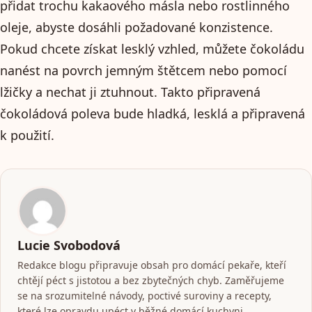
přidat trochu kakaového másla nebo rostlinného
oleje, abyste dosáhli požadované konzistence.
Pokud chcete získat lesklý vzhled, můžete čokoládu
nanést na povrch jemným štětcem nebo pomocí
lžičky a nechat ji ztuhnout. Takto připravená
čokoládová poleva bude hladká, lesklá a připravená
k použití.
Lucie Svobodová
Redakce blogu připravuje obsah pro domácí pekaře, kteří
chtějí péct s jistotou a bez zbytečných chyb. Zaměřujeme
se na srozumitelné návody, poctivé suroviny a recepty,
které lze opravdu upéct v běžné domácí kuchyni.