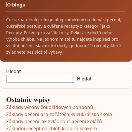
O blogu
Cukrarna-ukralejiriho je blog zaměřený na domácí pečení,
cukrářské postupy a ověřené recepty z kategorií jako
Recepty, Pečení pro začátečníky, Dekorace dortů nebo
Výroba chleba. Na jednom místě tu najdete inspiraci pro
všední pečení, slavnostní dorty i jednodušší recepty, které
zvládnete bez složité výbavy.
Hledat
Hledat
Ostatnie wpisy
Základy výroby čokoládových bonbonů
Základy pečení pro začátečníky cukrářská škola
Základy pečení jak zvládnout pečení koláčů
Základní recept na chléb krok za krokem