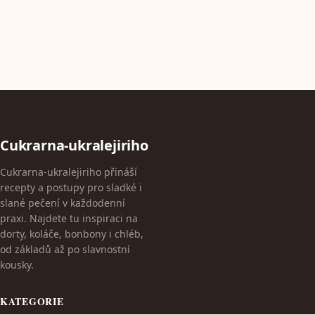
Cukrarna-ukralejiriho
Cukrarna-ukralejiriho přináší
recepty a postupy pro sladké i
slané pečení v každodenní
praxi. Najdete tu inspiraci na
dorty, koláče, bonbony i chléb,
od základů až po slavnostní
kousky.
KATEGORIE