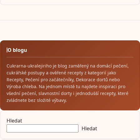
O blogu
Cukrarna-ukralejiriho je blog zaměřený na domácí pečení,
cukrářské postupy a ověřené recepty z kategorií jako
Recepty, Pečení pro začátečníky, Dekorace dortů nebo
Výroba chleba. Na jednom místě tu najdete inspiraci pro
všední pečení, slavnostní dorty i jednodušší recepty, které
zvládnete bez složité výbavy.
Hledat
Hledat