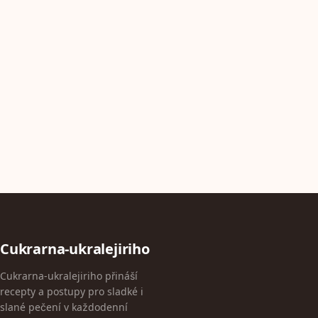
Cukrarna-ukralejiriho
Cukrarna-ukralejiriho přináší
recepty a postupy pro sladké i
slané pečení v každodenní