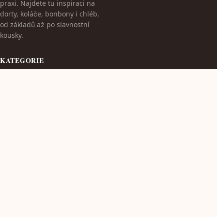
praxi. Najdete tu inspiraci na
dorty, koláče, bonbony i chléb,
od základů až po slavnostní
kousky.
KATEGORIE
Dekorace dortů
Pečení a zdraví
Pečení pro svátky
Pečení pro začátečníky
TÉMATA
Pečení pro zvláštní příležitosti
Pečení s dětmi
Pečení s ovocem