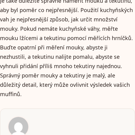
Je také důležité správně naměřit mouku a tekutinu,
aby byl poměr co nejpřesnější. Použití kuchyňských
vah je nejpřesnější způsob, jak určit množství
mouky. Pokud nemáte kuchyňské váhy, měřte
mouku lžícemi a tekutinu pomocí měřících hrníčků.
Buďte opatrní při měření mouky, abyste ji
nezhustili, a tekutinu nalijte pomalu, abyste se
vyhnuli přidání příliš mnoho tekutiny najednou.
Správný poměr mouky a tekutiny je malý, ale
důležitý detail, který může ovlivnit výsledek vašich
muffinů.