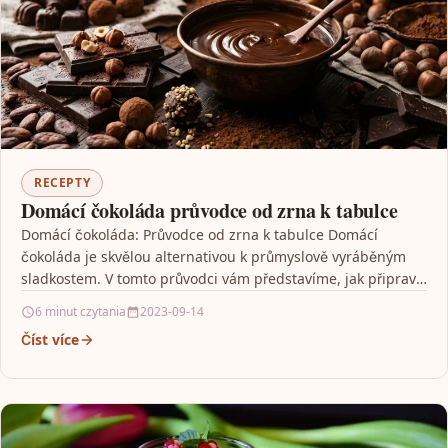
RECEPTY
Domácí čokoláda průvodce od zrna k tabulce
Domácí čokoláda: Průvodce od zrna k tabulce Domácí
čokoláda je skvělou alternativou k průmyslově vyráběným
sladkostem. V tomto průvodci vám představíme, jak připravit
vlastní…
6 minut czytania
2023-09-14
Číst více