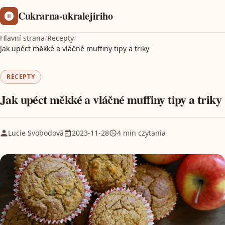
Cukrarna-ukralejiriho
Hlavní strana
/
Recepty
/
Jak upéct měkké a vláčné muffiny tipy a triky
RECEPTY
Jak upéct měkké a vláčné muffiny tipy a triky
Lucie Svobodová
2023-11-28
4 min czytania