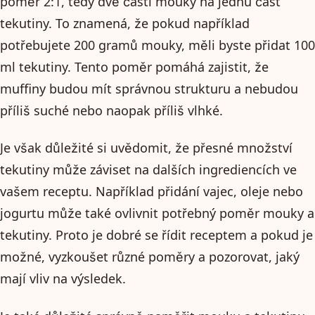
poměr 2:1, tedy dvě části mouky na jednu část
tekutiny. To znamená, že pokud například
potřebujete 200 gramů mouky, měli byste přidat 100
ml tekutiny. Tento poměr pomáhá zajistit, že
muffiny budou mít správnou strukturu a nebudou
příliš suché nebo naopak příliš vlhké.
Je však důležité si uvědomit, že přesné množství
tekutiny může záviset na dalších ingrediencích ve
vašem receptu. Například přidání vajec, oleje nebo
jogurtu může také ovlivnit potřebný poměr mouky a
tekutiny. Proto je dobré se řídit receptem a pokud je
možné, vyzkoušet různé poměry a pozorovat, jaký
mají vliv na výsledek.