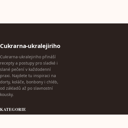
Cukrarna-ukralejiriho
Cukrarna-ukralejiriho přináší
recepty a postupy pro sladké i
slané pečení v každodenní
praxi. Najdete tu inspiraci na
dorty, koláče, bonbony i chléb,
od základů až po slavnostní
kousky.
KATEGORIE
Dekorace dortů