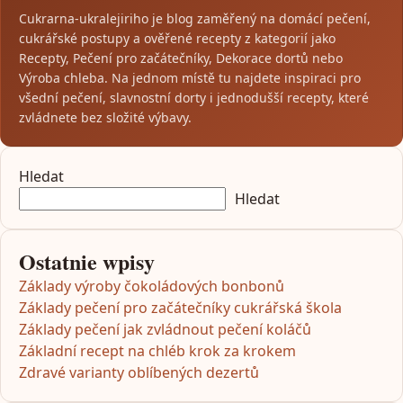
Cukrarna-ukralejiriho je blog zaměřený na domácí pečení,
cukrářské postupy a ověřené recepty z kategorií jako
Recepty, Pečení pro začátečníky, Dekorace dortů nebo
Výroba chleba. Na jednom místě tu najdete inspiraci pro
všední pečení, slavnostní dorty i jednodušší recepty, které
zvládnete bez složité výbavy.
Hledat
Hledat
Ostatnie wpisy
Základy výroby čokoládových bonbonů
Základy pečení pro začátečníky cukrářská škola
Základy pečení jak zvládnout pečení koláčů
Základní recept na chléb krok za krokem
Zdravé varianty oblíbených dezertů